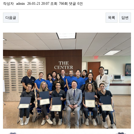
작성자
admin
26-01-21 20:07
조회
766회
댓글
0건
다음글
목록
답변
본문