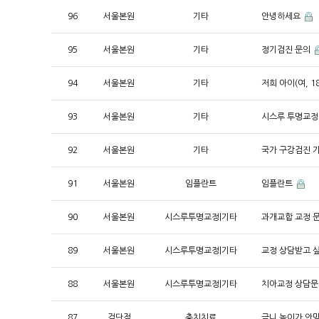
96
서울본원
기타
안녕하세요
95
서울본원
기타
정기검진 문의
94
서울본원
기타
저희 아이(여, 
93
서울본원
기타
시스루 투명교정 
92
서울본원
기타
국가 구강검진 
91
서울본원
임플란트
임플란트
90
서울본원
시스루투명교정|기타
과개교합 교정 
89
서울본원
시스루투명교정|기타
교정 상담받고 
88
서울본원
시스루투명교정|기타
치아교정 상담
87
검단점
충치치료
금니 높이가 안