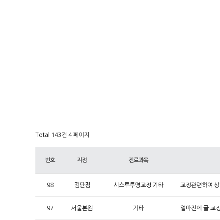
Total 143건
4 페이지
번호
지점
진료과목
98
검단점
시스루투명교정|기타
교정관련하여 상
97
서울본원
기타
얼마전에 글 교정