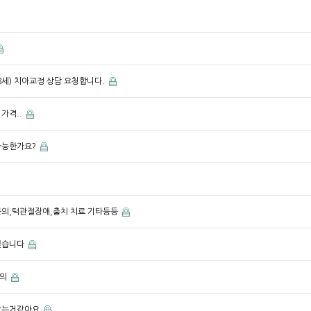
18세) 치아교정 상담 요청합니다.
가격..
가능한가요?
문의,턱관절장애,충치 치료 기타등등
싶습니다
문의
맞는거같아요