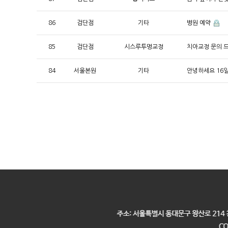
86
검단점
기타
병원 예약
85
검단점
시스루투명교정
치아교정 문의 
84
서울본원
기타
안녕하세요 16일