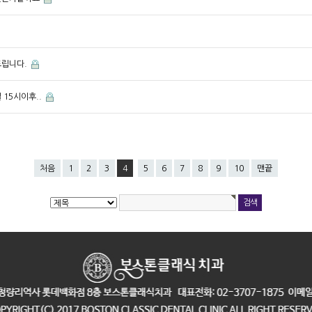
드립니다.
 15시이후..
처음
1
2
3
4
5
6
7
8
9
10
맨끝